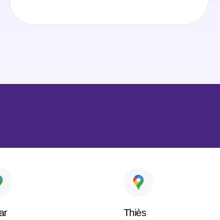
ar
Thiès