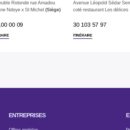
uble Rotonde rue Amadou
Avenue Léopold Sédar Sen
ne Ndoye x St Michel
(Siège)
coté restaurant Les délices
100 00 09
‭30 103 57 97
RAIRE
ITINÉRAIRE
ENTREPRISES
E
Offres mobiles
Pr