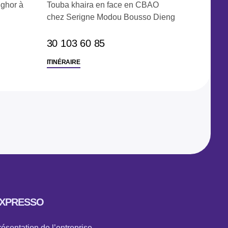
ghor à
Touba khaira en face en CBAO
chez Serigne Modou Bousso Dieng
‭30 103 60 85‬
ITINÉRAIRE
XPRESSO
ésentation de l’entreprise