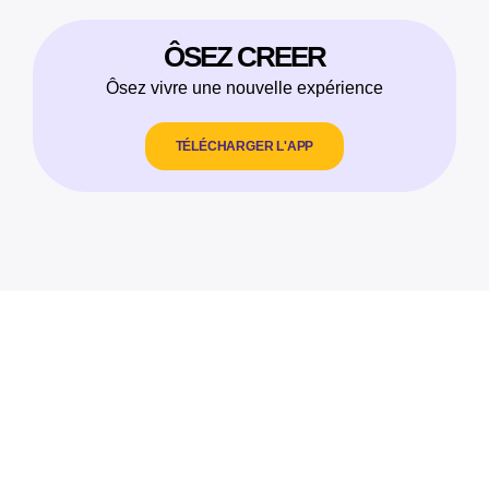
ÔSEZ CREER
Ôsez vivre une nouvelle expérience
TÉLÉCHARGER L'APP
"Le personnel d'Expresso Sénégal est
"Le